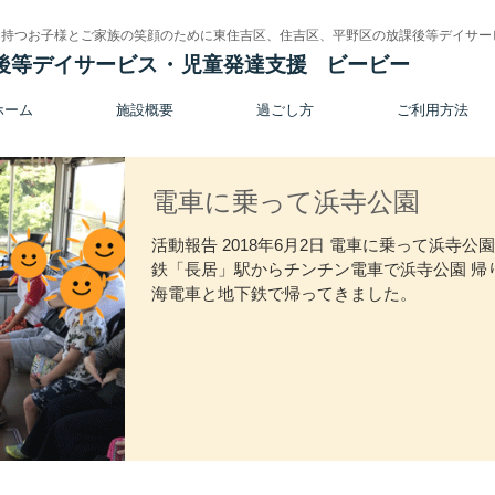
を持つお子様とご家族の笑顔のために東住吉区、住吉区、平野区の放課後等デイサー
後等デイサービス
・
児童発達支援
ビービー
ホーム
施設概要
過ごし方
ご利用方法
電車に乗って浜寺公園
活動報告 2018年6月2日 電車に乗って浜寺公園
鉄「長居」駅からチンチン電車で浜寺公園 帰
海電車と地下鉄で帰ってきました。