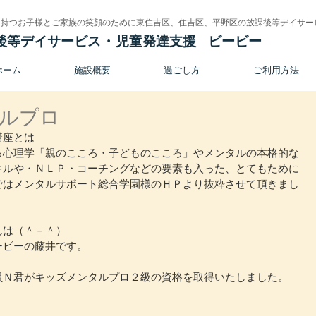
を持つお子様とご家族の笑顔のために東住吉区、住吉区、平野区の放課後等デイサー
後等デイサービス
・
児童発達支援
ビービー
ホーム
施設概要
過ごし方
ご利用方法
ルプロ
講座とは
る心理学「親のこころ・子どものこころ」やメンタルの本格的な
キルや・ＮＬＰ・コーチングなどの要素も入った、とてもために
ではメンタルサポート総合学園様のＨＰより抜粋させて頂きまし
んは（＾－＾）
ービーの藤井です。
員Ｎ君がキッズメンタルプロ２級の資格を取得いたしました。